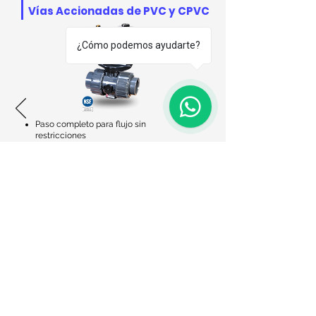
Vías Accionadas de PVC y CPVC
¿Cómo podemos ayudarte?
Paso completo para flujo sin
restricciones
Extremos de unión verdadera
Placa de montaje integrada para
actuadores
Soporte integrado para el anclaje
Los asientos de la válvula tienen
almohadillas de respaldo de junta
tórica para compensar el desgaste y
evitar el agarrotamiento de la bola.
Visítanos
7ma calle 17-75 Zona 15 Colonia El