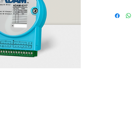
entrada
mundo d
las Cosas
La entr
SCADA y
pasarela
converg
El hard
los nive
ser hac
Costo-ef
entrada/
conexió
Contáctanos
+(502) 3535 3586
info@solandtec.com