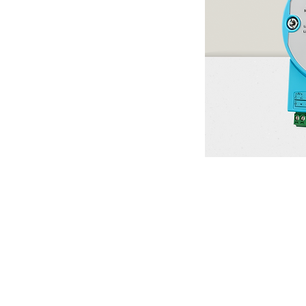
Visítanos
7ma calle 17-75 Zona 15
Colonia El Maestro 2
Ciudad de Guatemala