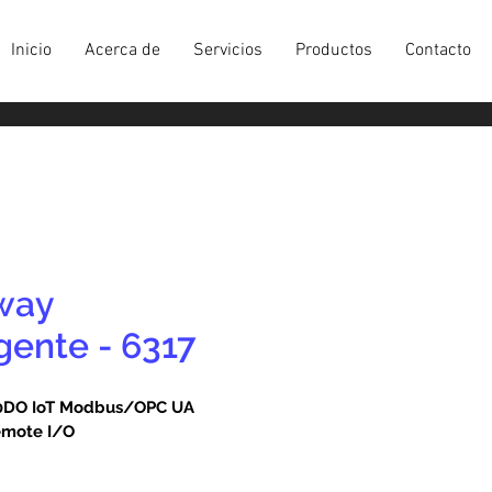
Inicio
Acerca de
Servicios
Productos
Contacto
way
igente - 6317
0DO IoT Modbus/OPC UA 
emote I/O
permite a los usuarios de 