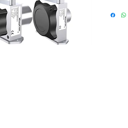
Potencióme
Salida digita
CANopen, Et
Clase de pro
IP67)
Contáctanos
+(502) 3535 3586
info@solandtec.com