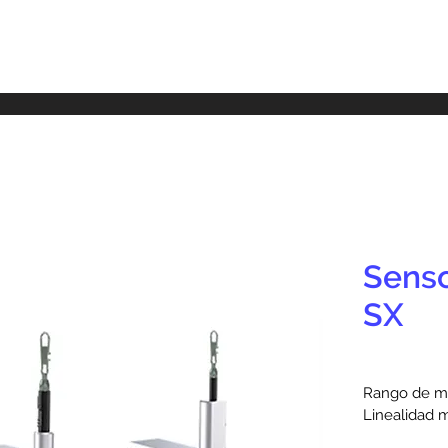
Senso
SX
Rango de me
Linealidad m
Salida analógi