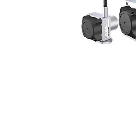
Visítanos
7ma calle 17-75 Zona 15
Colonia El Maestro 2
Ciudad de Guatemala