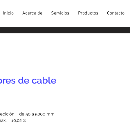
Inicio
Acerca de
Servicios
Productos
Contacto
res de cable
dición    de 50 a 5000 mm
áx.    ±0,02 %
ca    0...10 V, 4...20 mA, 