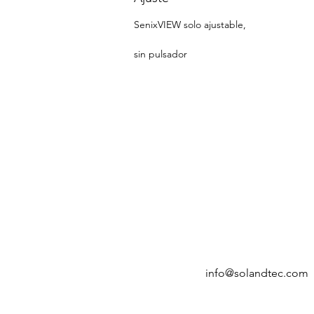
SenixVIEW solo ajustable,
sin pulsador
Visítanos
7ma calle 17-75 Zona 15
Colonia El Maestro 2
Ciudad de Guatemala
Horario de Atención
Lunes a viernes
8:00 a.m a 5:30 p.m
Guatemala, Centro América
info@solandtec.com