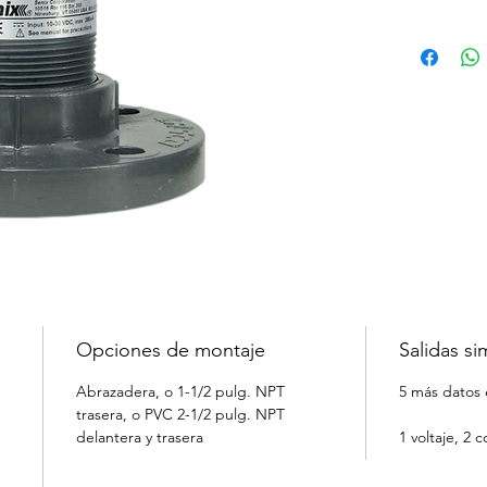
IP68
Usos en 
Tres op
Cinco s
Modelos
Compen
Usuario
Opciones de montaje
Salidas si
Abrazadera, o 1-1/2 pulg. NPT 
5 más datos 
trasera, o PVC 2-1/2 pulg. NPT 
delantera y trasera
1 voltaje, 2 