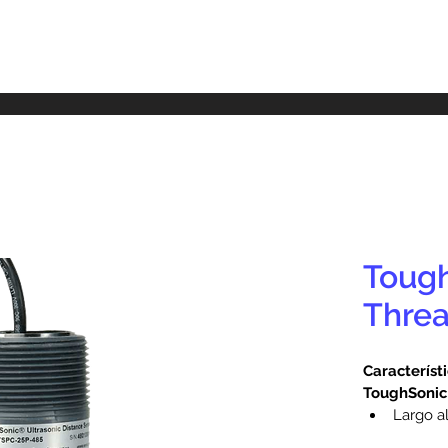
Tough
Thre
Característi
ToughSonic
Largo a
Construc