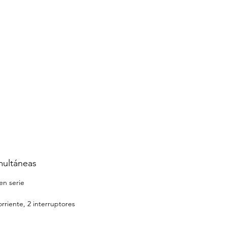
interiores o exteriores
ciones de montaje
alidas más datos en serie
 de solo datos en serie
sación de temperatura
 configurado con PC
multáneas
en serie
corriente, 2 interruptores